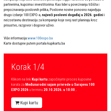
partnerima, kupcima i investitorima. Kao lider u povezivanju tržišta i
prepoznavanju poslovnih prilika, Poslovne novine ponosno najavljuju
drugo izdanje 100 EXPO-a,
najveći poslovni događaj u 2026. godini
i
neizostavnu destinaciju za kompanije koje svoj rast planiraju kroz
prisustvo, razgovor i dogovor uživo.
Više informacija:
www.100expo.ba
Karte dostupne putem portala kupikartu.ba
Korak 1/4
Klikom na link
Kupi kartu
započinjete proces kupovine
karata za
Međunarodni sajam privrede u Sarajevu 100
EXPO 2026
u terminu
20.10.2026. u 10:00 .
Kupi kartu