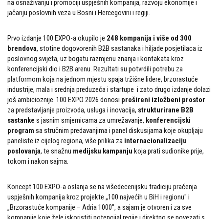
na osnaživanju i promociji uspješnih kompanija, razvoju ekonomije i
jačanju poslovnih veza u Bosni i Hercegovini i regiji.
Prvo izdanje 100 EXPO-a okupilo je
248 kompanija i više od 300
brendova
, stotine dogovorenih B2B sastanaka i hiljade posjetilaca iz
poslovnog svijeta, uz bogatu razmjenu znanja i kontakata kroz
konferencijski dio i B2B arenu. Rezultati su potvrdili potrebu za
platformom koja na jednom mjestu spaja tržišne lidere, brzorastuće
industrije, mala i srednja preduzeća i startupe i zato drugo izdanje dolazi
još ambicioznije. 100 EXPO 2026 donosi
prošireni izložbeni prostor
za predstavljanje proizvoda, usluga i inovacija,
strukturirane B2B
sastanke
s jasnim smjernicama za umrežavanje,
konferencijski
program
sa stručnim predavanjima i panel diskusijama koje okupljaju
paneliste iz cijelog regiona, više prilika za
internacionalizaciju
poslovanja
, te snažnu
medijsku kampanju
koja prati sudionike prije,
tokom i nakon sajma.
Koncept 100 EXPO-a oslanja se na višedecenijsku tradiciju praćenja
uspješnih kompanija kroz projekte „100 najvećih u BiH i regionu" i
„Brzorastuće kompanije – Adria 1000", a sajam je otvoren i za sve
kompanije koje žele iskoristiti potencijal regije i direktno se povezati s