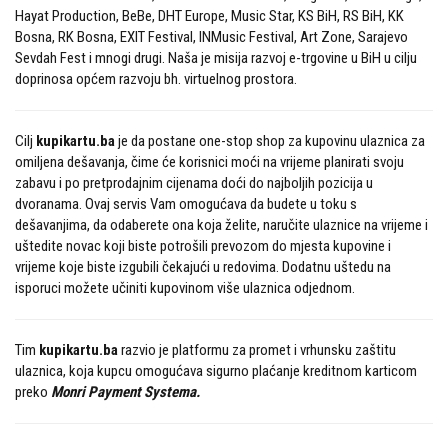
Hayat Production, BeBe, DHT Europe, Music Star, KS BiH, RS BiH, KK
Bosna, RK Bosna, EXIT Festival, INMusic Festival, Art Zone, Sarajevo
Sevdah Fest i mnogi drugi. Naša je misija razvoj e-trgovine u BiH u cilju
doprinosa općem razvoju bh. virtuelnog prostora.
Cilj
kupikartu.ba
je da postane one-stop shop za kupovinu ulaznica za
omiljena dešavanja, čime će korisnici moći na vrijeme planirati svoju
zabavu i po pretprodajnim cijenama doći do najboljih pozicija u
dvoranama. Ovaj servis Vam omogućava da budete u toku s
dešavanjima, da odaberete ona koja želite, naručite ulaznice na vrijeme i
uštedite novac koji biste potrošili prevozom do mjesta kupovine i
vrijeme koje biste izgubili čekajući u redovima. Dodatnu uštedu na
isporuci možete učiniti kupovinom više ulaznica odjednom.
Tim
kupikartu.ba
razvio je platformu za promet i vrhunsku zaštitu
ulaznica, koja kupcu omogućava sigurno plaćanje kreditnom karticom
preko
Monri Payment Systema.