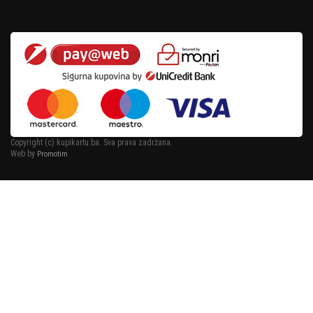
Copyright (c) kupikartu.ba. Sva prava zadržana.
Web by
Promotim