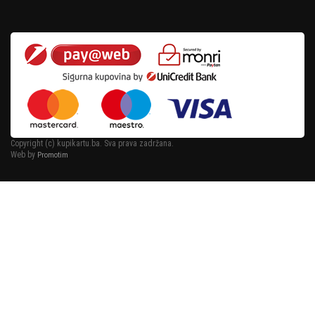
Copyright (c) kupikartu.ba. Sva prava zadržana.
Web by
Promotim